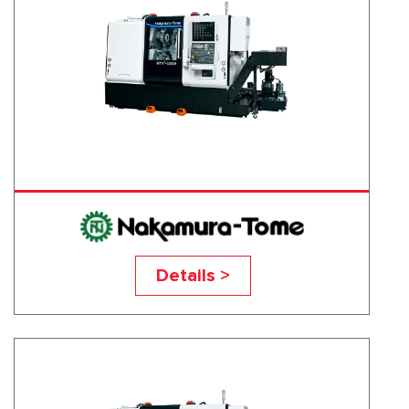
NTY 3-150V
Details >