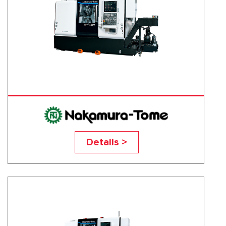
NTY 3-100V
Details >