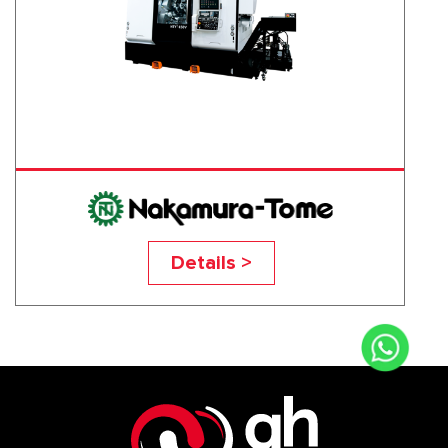
NTY 3-250
Details >