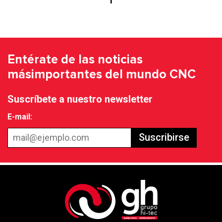
1
Entérate de las noticias
más
importantes del mundo CNC
Suscríbete a nuestro newsletter
E-mail:
Suscribirse