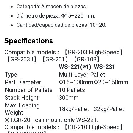
Categoría: Almacén de piezas.
Diámetro de pieza: Φ15–220 mm.
Cantidad/capacidad de piezas: 10–20.
Specifications
Compatible models：【GR-203 High-Speed】
【GR-203II】【GR-201】【GR-103】
WS-221(※1)
WS-231
Type
Multi-Layer Pallet
Part Diameter
Φ15~100mm
Φ20~150mm
Number of Pallets
10 Pallets
Stack Height
300mm
Max. Loading
18kg/Pallet
32kg/Pallet
Weight
※1.GR-201 can mount only WS-221.
Compatible models：【GR-210 High-Speed】