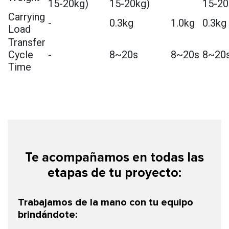
15-20kg)
15-20kg)
15-20
Carrying
-
0.3kg
1.0kg
0.3kg
Load
Transfer
Cycle
-
8~20s
8~20s
8~20
Time
Te acompañamos en todas las
etapas de tu proyecto:
Trabajamos de la mano con tu equipo
brindándote: