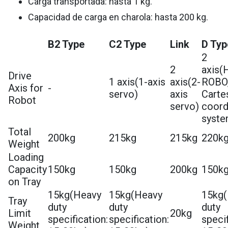
Carga transportada: hasta 1 kg.
Capacidad de carga en charola: hasta 200 kg.
B2 Type
C2 Type
Link
D Typ
2
2
axis(
Drive
1 axis(1-axis
axis(2-
ROBO
Axis for
-
servo)
axis
Carte
Robot
servo)
coord
syste
Total
200kg
215kg
215kg
220k
Weight
Loading
Capacity
150kg
150kg
200kg
150k
on Tray
15kg(Heavy
15kg(Heavy
15kg
Tray
duty
duty
duty
Limit
20kg
specification:
specification:
specif
Weight