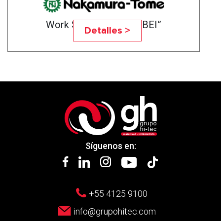
Work Stocker “HAKO-BEI”
Detalles >
Síguenos en:
+55 4125 9100
info@grupohitec.com