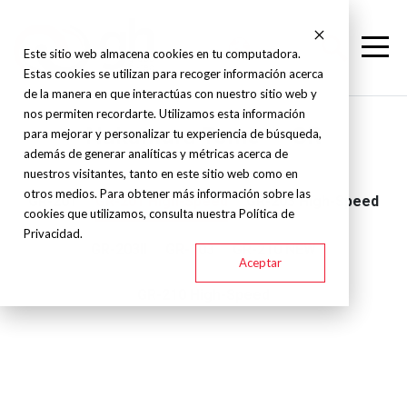
Este sitio web almacena cookies en tu computadora.
Estas cookies se utilizan para recoger información acerca
de la manera en que interactúas con nuestro sitio web y
nos permiten recordarte. Utilizamos esta información
Nakamura Tome - - GR
para mejorar y personalizar tu experiencia de búsqueda,
además de generar analíticas y métricas acerca de
nuestros visitantes, tanto en este sitio web como en
otros medios. Para obtener más información sobre las
GR-201
GR-201 High-Speed
GR-203 High-Speed
cookies que utilizamos, consulta nuestra Política de
Privacidad.
GR-203II
GR-103
GR-210 NEW
Aceptar
GR-210 High-Speed