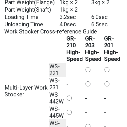
Part Weight(Flange)
1kg × 2
3kg × 2
Part Weight(Shaft)
1kg × 2
Loading Time
3.2sec
6.0sec
Unloading Time
4.0sec
6.5sec
Work Stocker Cross-reference Guide
GR-
GR-
GR-
210
203
201
High-
High-
High-
Speed
Speed
Speed
WS-
-
〇
〇
221
WS-
-
〇
〇
231
Multi-Layer Work
Stocker
WS-
〇
-
-
442W
WS-
〇
-
-
445W
WS-
-
〇
-