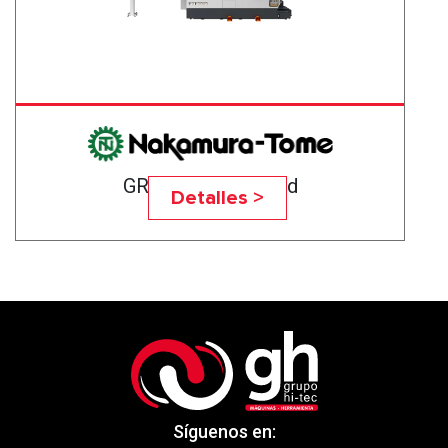
GR-201 High-Speed
Detalles >
Síguenos en: