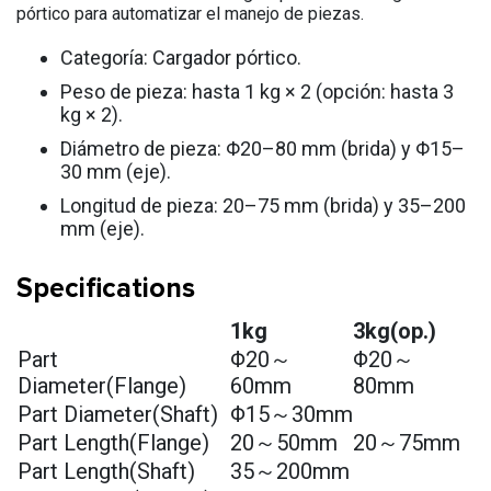
pórtico para automatizar el manejo de piezas.
Categoría: Cargador pórtico.
Peso de pieza: hasta 1 kg × 2 (opción: hasta 3
kg × 2).
Diámetro de pieza: Φ20–80 mm (brida) y Φ15–
30 mm (eje).
Longitud de pieza: 20–75 mm (brida) y 35–200
mm (eje).
Specifications
1kg
3kg(op.)
Part
Φ20～
Φ20～
Diameter(Flange)
60mm
80mm
Part Diameter(Shaft)
Φ15～30mm
Part Length(Flange)
20～50mm
20～75mm
Part Length(Shaft)
35～200mm