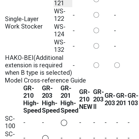
121
WS-
-
〇
-
122
Single-Layer
Work Stocker
WS-
-
〇
-
124
WS-
-
〇
-
132
HAKO-BEI(Additional
extension is required
-
〇
〇
when B type is selected)
Model Cross-reference Guide
GR-
GR-
GR-
GR-
GR-
210
203
201
GR-
GR-
GR-
210
203
High-
High-
High-
203
201
103
NEW
Ⅱ
Speed
Speed
Speed
SC-
-
-
◯
-
-
-
-
-
100
SC-
-
◯
-
-
-
-
-
-