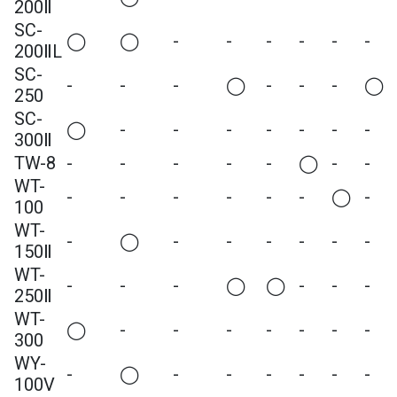
200Ⅱ
SC-
◯
◯
-
-
-
-
-
-
200ⅡL
SC-
-
-
-
◯
-
-
-
◯
250
SC-
◯
-
-
-
-
-
-
-
300Ⅱ
TW-8
-
-
-
-
-
◯
-
-
WT-
-
-
-
-
-
-
◯
-
100
WT-
-
◯
-
-
-
-
-
-
150Ⅱ
WT-
-
-
-
◯
◯
-
-
-
250Ⅱ
WT-
◯
-
-
-
-
-
-
-
300
WY-
-
◯
-
-
-
-
-
-
100V