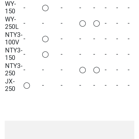
WY-
-
◯
-
-
-
-
-
-
150
WY-
-
-
-
◯
◯
-
-
-
250L
NTY
3
-
-
◯
-
-
-
-
-
-
100V
NTY
3
-
-
◯
-
-
-
-
-
-
150
NTY
3
-
-
-
-
◯
◯
-
-
-
250
JX-
◯
-
-
-
-
-
-
-
250