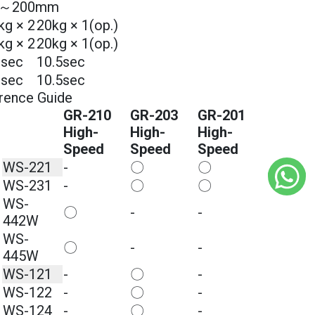
0～200mm
kg × 2
20kg × 1(op.)
kg × 2
20kg × 1(op.)
0sec
10.5sec
0sec
10.5sec
rence Guide
GR-210
GR-203
GR-201
High-
High-
High-
Speed
Speed
Speed
WS-221
-
〇
〇
WS-231
-
〇
〇
WS-
〇
-
-
442W
WS-
〇
-
-
445W
WS-121
-
〇
-
WS-122
-
〇
-
WS-124
-
〇
-