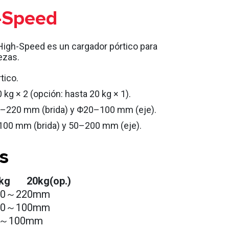
-Speed
gh-Speed es un cargador pórtico para
ezas.
tico.
 kg × 2 (opción: hasta 20 kg × 1).
0–220 mm (brida) y Φ20–100 mm (eje).
–100 mm (brida) y 50–200 mm (eje).
s
kg
20kg(op.)
20～220mm
20～100mm
0～100mm