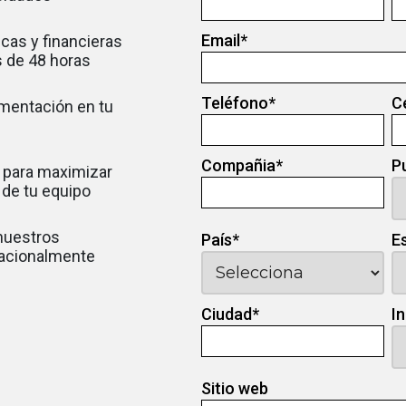
Email
*
cas y financieras
 de 48 horas
Teléfono
*
C
ementación en tu
Compañia
*
P
 para maximizar
d de tu equipo
 nuestros
País
*
E
nacionalmente
Ciudad
*
I
Sitio web