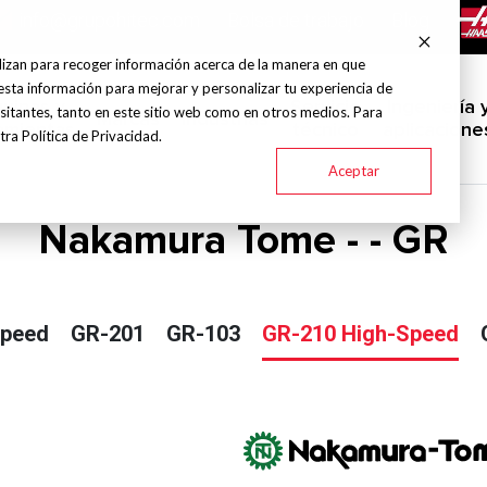
info@grupohitec.com
Bolsa de trabajo
Blog
lizan para recoger información acerca de la manera en que
esta información para mejorar y personalizar tu experiencia de
uinas y
Servicio
Ingeniería 
sitantes, tanto en este sitio web como en otros medios. Para
Marcas
Industrias
amientas
técnico
aplicacione
ra Política de Privacidad.
Aceptar
Nakamura Tome - - GR
Speed
GR-201
GR-103
GR-210 High-Speed