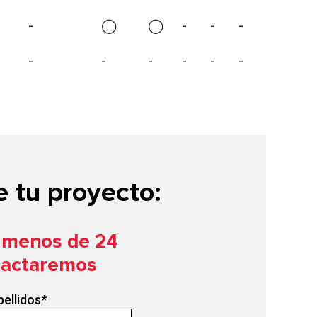
-
◯
◯
-
-
-
-
-
-
-
-
-
 tu proyecto:
n menos de 24
tactaremos
pellidos
*