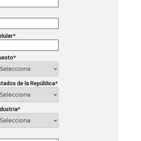
elular
*
uesto
*
stados de la República
*
ndustria
*