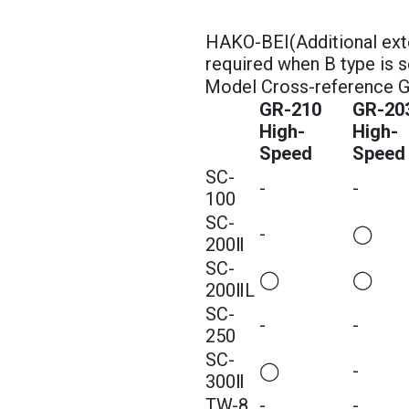
HAKO-BEI(Additional ext
required when B type is 
Model Cross-reference G
GR-210
GR-20
High-
High-
Speed
Speed
SC-
-
-
100
SC-
-
◯
200Ⅱ
SC-
◯
◯
200ⅡL
SC-
-
-
250
SC-
◯
-
300Ⅱ
TW-8
-
-