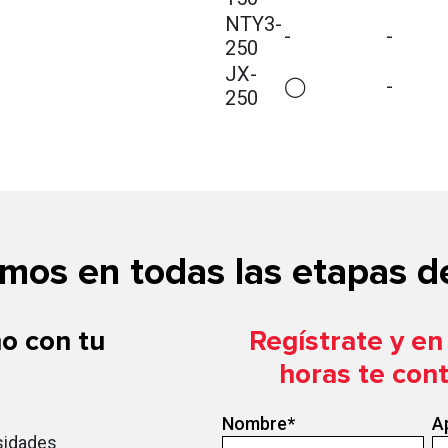
NTY
3
-
-
-
250
JX-
◯
-
250
os en todas las etapas de
o con tu
Regístrate y e
horas te con
Nombre
*
A
sidades