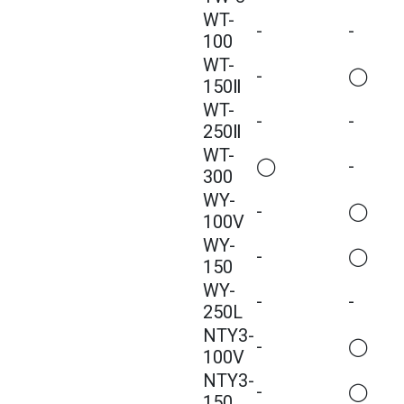
WT-
-
-
100
WT-
-
◯
150Ⅱ
WT-
-
-
250Ⅱ
WT-
◯
-
300
WY-
-
◯
100V
WY-
-
◯
150
WY-
-
-
250L
NTY
3
-
-
◯
100V
NTY
3
-
-
◯
150