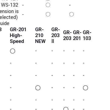
WS-132
-
〇
-
ension is
-
〇
〇
selected)
uide
3
GR-201
GR-
GR-
GR-
GR-
GR-
High-
210
203
203
201
103
Speed
NEW
Ⅱ
◯
-
-
-
-
-
-
-
-
-
-
-
-
-
-
-
-
-
-
◯
-
-
-
◯
-
-
-
-
-
-
-
-
-
◯
-
-