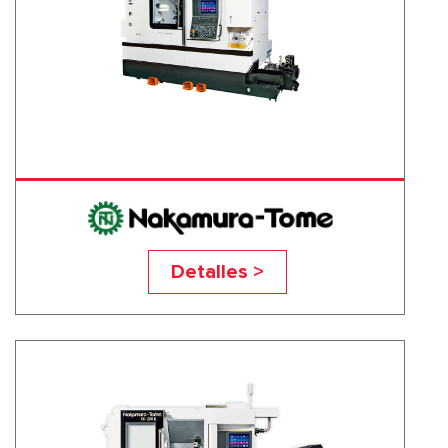
SC-200II
Detalles >