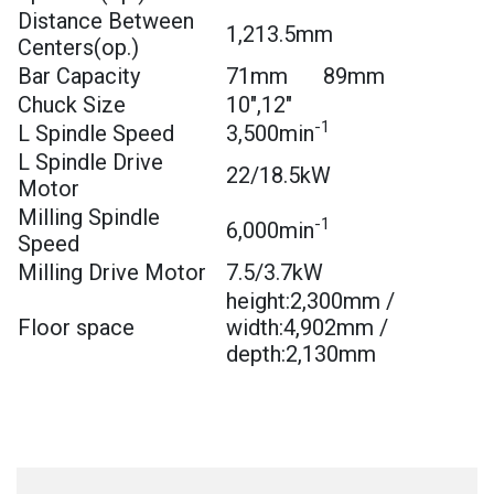
Distance Between
1,213.5mm
Centers(op.)
Bar Capacity
71mm
89mm
Chuck Size
10″,12″
-1
L Spindle Speed
3,500min
L Spindle Drive
22/18.5kW
Motor
Milling Spindle
-1
6,000min
Speed
Milling Drive Motor
7.5/3.7kW
height:2,300mm /
Floor space
width:4,902mm /
depth:2,130mm