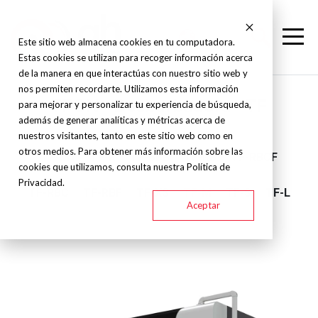
Este sitio web almacena cookies en tu computadora.
Estas cookies se utilizan para recoger información acerca
de la manera en que interactúas con nuestro sitio web y
nos permiten recordarte. Utilizamos esta información
TFON - Desbarbadora - TF
para mejorar y personalizar tu experiencia de búsqueda,
además de generar analíticas y métricas acerca de
nuestros visitantes, tanto en este sitio web como en
otros medios. Para obtener más información sobre las
TF-M1
TF-R
TF-BBB
TF-RB
TF-RBCF
cookies que utilizamos, consulta nuestra Política de
Privacidad.
TF-RBC
TF-RBF
TF-XS
TF-M
TF-S
TF-L
Aceptar