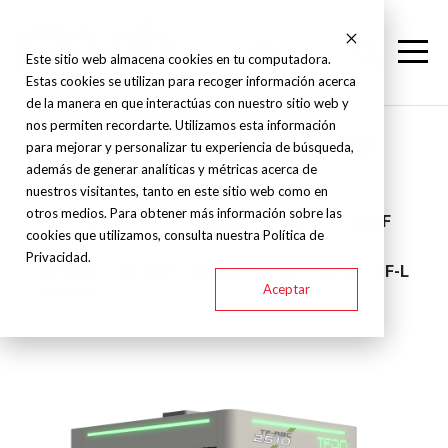
Este sitio web almacena cookies en tu computadora.
Estas cookies se utilizan para recoger información acerca
de la manera en que interactúas con nuestro sitio web y
nos permiten recordarte. Utilizamos esta información
TFON - Desbarbadora - TF
para mejorar y personalizar tu experiencia de búsqueda,
además de generar analíticas y métricas acerca de
nuestros visitantes, tanto en este sitio web como en
otros medios. Para obtener más información sobre las
TF-M1
TF-R
TF-BBB
TF-RB
TF-RBCF
cookies que utilizamos, consulta nuestra Política de
Privacidad.
TF-RBC
TF-RBF
TF-XS
TF-M
TF-S
TF-L
Aceptar