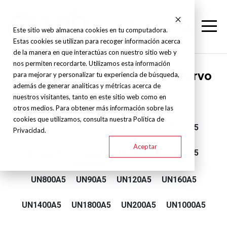
Este sitio web almacena cookies en tu computadora.
Estas cookies se utilizan para recoger información acerca
de la manera en que interactúas con nuestro sitio web y
nos permiten recordarte. Utilizamos esta información
Yizumi - Máquina Inyección Servo
para mejorar y personalizar tu experiencia de búsqueda,
además de generar analíticas y métricas acerca de
Hidraulica - A5
nuestros visitantes, tanto en este sitio web como en
otros medios. Para obtener más información sobre las
cookies que utilizamos, consulta nuestra Política de
UN60A5
UN560A5
UN650A5
UN2600A5
Privacidad.
Aceptar
UN260A5
UN320A5
UN400A5
UN480A5
UN800A5
UN90A5
UN120A5
UN160A5
UN1400A5
UN1800A5
UN200A5
UN1000A5