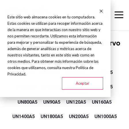
Este sitio web almacena cookies en tu computadora.
Estas cookies se utilizan para recoger información acerca
de la manera en que interactúas con nuestro sitio web y
nos permiten recordarte. Utilizamos esta información
Yizumi - Máquina Inyección Servo
para mejorar y personalizar tu experiencia de búsqueda,
además de generar analíticas y métricas acerca de
Hidraulica - A5
nuestros visitantes, tanto en este sitio web como en
otros medios. Para obtener más información sobre las
cookies que utilizamos, consulta nuestra Política de
UN60A5
UN560A5
UN650A5
UN2600A5
Privacidad.
Aceptar
UN260A5
UN320A5
UN400A5
UN480A5
UN800A5
UN90A5
UN120A5
UN160A5
UN1400A5
UN1800A5
UN200A5
UN1000A5