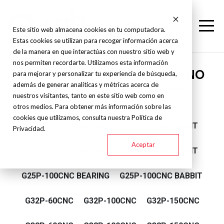
Este sitio web almacena cookies en tu computadora.
Estas cookies se utilizan para recoger información acerca
de la manera en que interactúas con nuestro sitio web y
nos permiten recordarte. Utilizamos esta información
Supertec - CYLINDRICAL RHINO
para mejorar y personalizar tu experiencia de búsqueda,
además de generar analíticas y métricas acerca de
CNC - Plunge Type Grinder
nuestros visitantes, tanto en este sitio web como en
otros medios. Para obtener más información sobre las
cookies que utilizamos, consulta nuestra Política de
G25P-50CNC BEARING
G25P-50CNC BABBIT
Privacidad.
Aceptar
G25P-75CNC BEARING
G25P-75CNC BABBIT
G25P-100CNC BEARING
G25P-100CNC BABBIT
G32P-60CNC
G32P-100CNC
G32P-150CNC