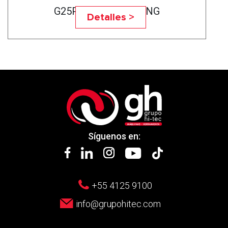
G25P-75CNC BEARING
Detalles >
Síguenos en:
+55 4125 9100
info@grupohitec.com