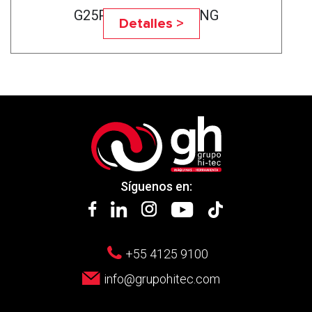
G25P-75CNC BEARING
Detalles >
Síguenos en:
+55 4125 9100
info@grupohitec.com