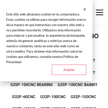
Este sitio web almacena cookies en tu computadora.
Estas cookies se utilizan para recoger información acerca
de la manera en que interactúas con nuestro sitio web y
nos permiten recordarte. Utilizamos esta información
Supertec - CYLINDRICAL RHINO
para mejorar y personalizar tu experiencia de búsqueda,
además de generar analíticas y métricas acerca de
CNC - Plunge Type Grinder
nuestros visitantes, tanto en este sitio web como en
otros medios. Para obtener más información sobre las
cookies que utilizamos, consulta nuestra Política de
G25P-50CNC BEARING
G25P-50CNC BABBIT
Privacidad.
Aceptar
G25P-75CNC BEARING
G25P-75CNC BABBIT
G25P-100CNC BEARING
G25P-100CNC BABBIT
G32P-60CNC
G32P-100CNC
G32P-150CNC