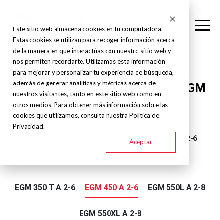
Este sitio web almacena cookies en tu computadora.
Estas cookies se utilizan para recoger información acerca
de la manera en que interactúas con nuestro sitio web y
nos permiten recordarte. Utilizamos esta información
Supertec - Rectificadora de
para mejorar y personalizar tu experiencia de búsqueda,
además de generar analíticas y métricas acerca de
diámetro interior y exterior - EGM
nuestros visitantes, tanto en este sitio web como en
ID/OD Grinder
otros medios. Para obtener más información sobre las
cookies que utilizamos, consulta nuestra Política de
Privacidad.
EGM 80 A 2-4
EGM 350 A 2-5
EGM 350 A 2-6
Aceptar
EGM 350 L A 2-6
EGM 350 LF A 2-6
EGM 350 T A 2-6
EGM 450 A 2-6
EGM 550L A 2-8
EGM 550XL A 2-8