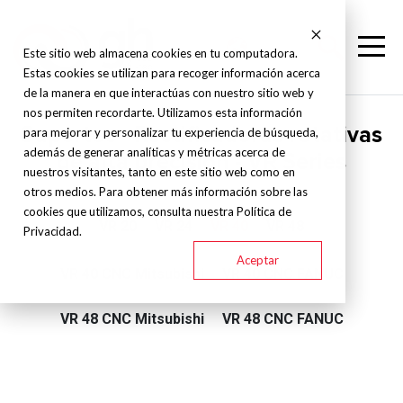
Este sitio web almacena cookies en tu computadora.
Estas cookies se utilizan para recoger información acerca
de la manera en que interactúas con nuestro sitio web y
nos permiten recordarte. Utilizamos esta información
Supertec - Rectificadoras rotativas
para mejorar y personalizar tu experiencia de búsqueda,
además de generar analíticas y métricas acerca de
de alta precisión - VR Series
nuestros visitantes, tanto en este sitio web como en
otros medios. Para obtener más información sobre las
cookies que utilizamos, consulta nuestra Política de
VR 20
VR 24
VR 40
VR 48
Privacidad.
Aceptar
VR 40 CNC Mitsubishi
VR 40 CNC FANUC
VR 48 CNC Mitsubishi
VR 48 CNC FANUC