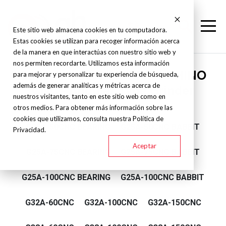
Este sitio web almacena cookies en tu computadora.
Estas cookies se utilizan para recoger información acerca
de la manera en que interactúas con nuestro sitio web y
nos permiten recordarte. Utilizamos esta información
Supertec - CYLINDRICAL RHINO
para mejorar y personalizar tu experiencia de búsqueda,
además de generar analíticas y métricas acerca de
CNC - Angular Type Grinder
nuestros visitantes, tanto en este sitio web como en
otros medios. Para obtener más información sobre las
cookies que utilizamos, consulta nuestra Política de
G25A-50CNC BEARING
G25A-50CNC BABBIT
Privacidad.
Aceptar
G25A-75CNC BEARING
G25A-75CNC BABBIT
G25A-100CNC BEARING
G25A-100CNC BABBIT
G32A-60CNC
G32A-100CNC
G32A-150CNC