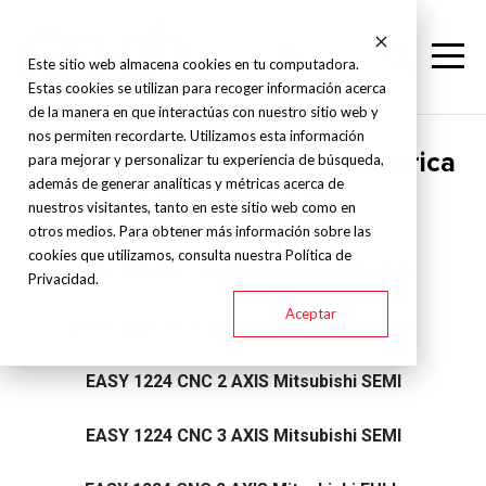
Este sitio web almacena cookies en tu computadora.
Estas cookies se utilizan para recoger información acerca
de la manera en que interactúas con nuestro sitio web y
nos permiten recordarte. Utilizamos esta información
Supertec - Rectificadora cilíndrica
para mejorar y personalizar tu experiencia de búsqueda,
además de generar analíticas y métricas acerca de
CNC - Easy CNC
nuestros visitantes, tanto en este sitio web como en
otros medios. Para obtener más información sobre las
cookies que utilizamos, consulta nuestra Política de
EASY 820 CNC 3 AXIS Mitsubishi SEMI 3HP
Privacidad.
Aceptar
EASY 820 CNC 3 AXIS Mitsubishi FULL 3HP
EASY 1224 CNC 2 AXIS Mitsubishi SEMI
EASY 1224 CNC 3 AXIS Mitsubishi SEMI