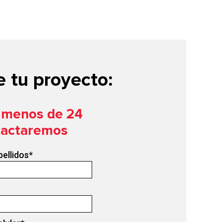
 tu proyecto:
n menos de 24
tactaremos
pellidos
*