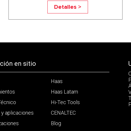
Detalles >
ión en sitio
C
P
Haas
Á
mientos
Haas Latam
V
T
Técnico
Hi-Tec Tools
P
a y aplicaciones
CENALTEC
zaciones
Blog