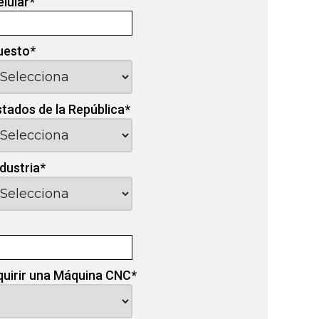
elular
*
uesto
*
stados de la República
*
ndustria
*
quirir una Máquina CNC
*