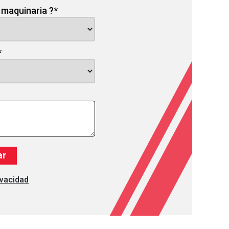
 maquinaria ?
*
*
ivacidad