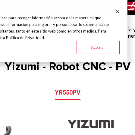
info@grupohitec.com
Bolsa de trabajo
Blog
lizan para recoger información acerca de la manera en que
esta información para mejorar y personalizar tu experiencia de
uinas y
Servicio
Ingeniería 
sitantes, tanto en este sitio web como en otros medios. Para
Marcas
Industrias
amientas
técnico
aplicacione
ra Política de Privacidad.
Aceptar
Yizumi - Robot CNC - PV
YR550PV