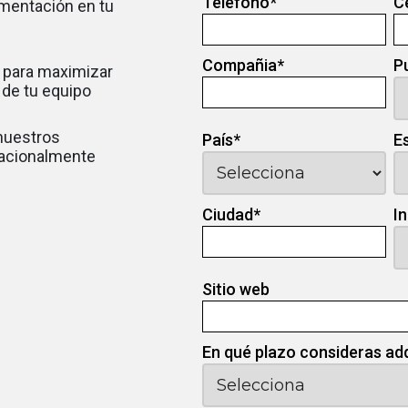
Teléfono
*
C
ementación en tu
Compañia
*
P
 para maximizar
d de tu equipo
 nuestros
País
*
E
nacionalmente
Ciudad
*
I
Sitio web
En qué plazo consideras ad