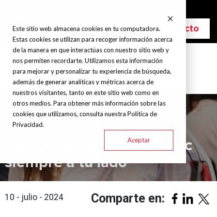
info@grupohitec.com
Bolsa de trabajo
Blog
Contacto
Este sitio web almacena cookies en tu computadora.
Estas cookies se utilizan para recoger información acerca
de la manera en que interactúas con nuestro sitio web y
nos permiten recordarte. Utilizamos esta información
para mejorar y personalizar tu experiencia de búsqueda,
además de generar analíticas y métricas acerca de
nuestros visitantes, tanto en este sitio web como en
otros medios. Para obtener más información sobre las
cookies que utilizamos, consulta nuestra Política de
Privacidad.
Aceptar
Comunicado: Grupo Hi-Tec
siempre a tu lado
Comparte en:
10 - julio - 2024