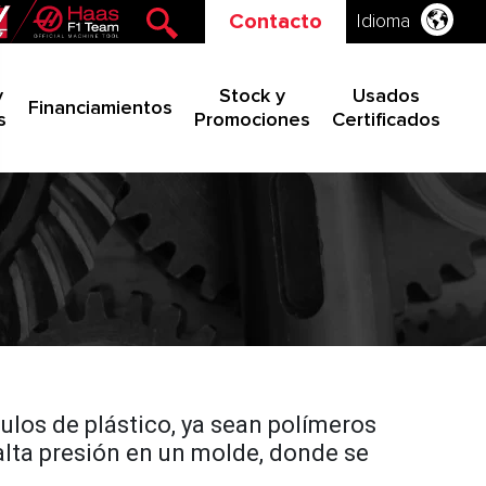
Contacto
Idioma
y
Stock y
Usados
Financiamientos
s
Promociones
Certificados
ulos de plástico, ya sean polímeros
alta presión en un molde, donde se