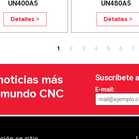
UN400A5
UN480A5
Detalles >
Detalles >
1
2
3
4
5
6
7
Suscríbete 
noticias más
E-mail:
l mundo CNC
ión en sitio