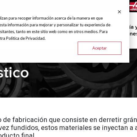
info@grupohitec.com
Bolsa de trabajo
Blog
lizan para recoger información acerca de la manera en que
esta información para mejorar y personalizar tu experiencia de
uinas y
Servicio
Ingeniería 
Marcas
Industrias
sitantes, tanto en este sitio web como en otros medios. Para
amientas
técnico
aplicacione
ra Política de Privacidad.
Aceptar
stico
de fabricación que consiste en derretir grán
ez fundidos, estos materiales se inyectan a 
oducto final.