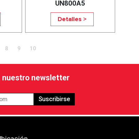
UN800A5
Detalles >
8
9
10
a nuestro newsletter
Suscribirse
Ubicación