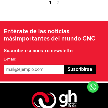
1
2
Entérate de las noticias
más
importantes del mundo CNC
Suscríbete a nuestro newsletter
E-mail:
Suscribirse