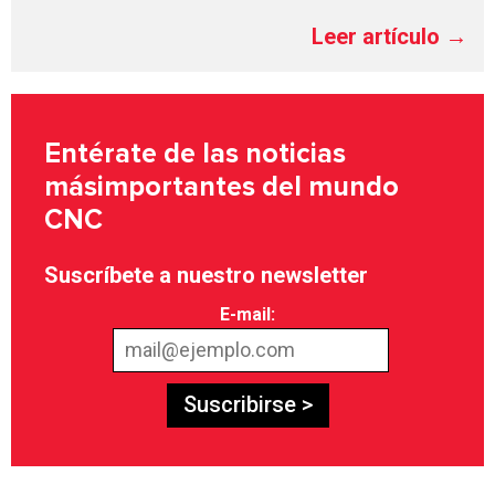
Leer artículo →
Entérate de las noticias
más
importantes del mundo
CNC
Suscríbete a nuestro newsletter
E-mail:
Suscribirse >