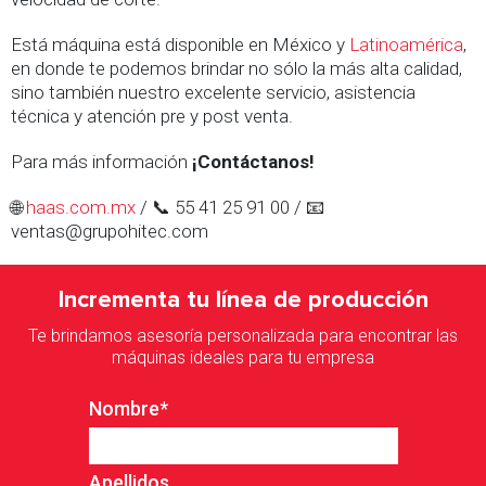
Está máquina está disponible en México y
Latinoamérica
,
en donde te podemos brindar no sólo la más alta calidad,
sino también nuestro excelente servicio, asistencia
técnica y atención pre y post venta.
Para más información
¡Contáctanos!
🌐
haas.com.mx
/ 📞 55 41 25 91 00 / 📧
ventas@grupohitec.com
Incrementa tu línea de producción
Te brindamos asesoría personalizada para encontrar las
máquinas ideales para tu empresa
Nombre
*
Apellidos