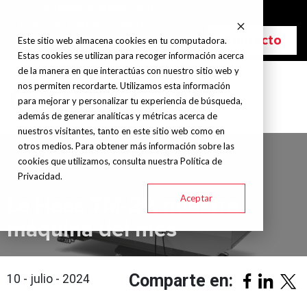
info@grupohitec.com
Bolsa de trabajo
Blog
Contacto
Este sitio web almacena cookies en tu computadora.
Estas cookies se utilizan para recoger información acerca
de la manera en que interactúas con nuestro sitio web y
nos permiten recordarte. Utilizamos esta información
para mejorar y personalizar tu experiencia de búsqueda,
además de generar analíticas y métricas acerca de
nuestros visitantes, tanto en este sitio web como en
otros medios. Para obtener más información sobre las
cookies que utilizamos, consulta nuestra Política de
Privacidad.
Aceptar
La Haas TM-2P, nuestra
máquina del mes
Comparte en:
10 - julio - 2024