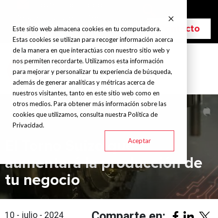
info@grupohitec.com
Bolsa de trabajo
Blog
Contacto
Este sitio web almacena cookies en tu computadora.
Estas cookies se utilizan para recoger información acerca
de la manera en que interactúas con nuestro sitio web y
nos permiten recordarte. Utilizamos esta información
para mejorar y personalizar tu experiencia de búsqueda,
además de generar analíticas y métricas acerca de
nuestros visitantes, tanto en este sitio web como en
otros medios. Para obtener más información sobre las
cookies que utilizamos, consulta nuestra Política de
Privacidad.
Aceptar
El Torno Suizo que
aumentará la producción de
tu negocio
Comparte en:
10 - julio - 2024