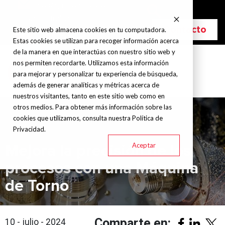
info@grupohitec.com
Bolsa de trabajo
Blog
Contacto
Este sitio web almacena cookies en tu computadora.
Estas cookies se utilizan para recoger información acerca
de la manera en que interactúas con nuestro sitio web y
nos permiten recordarte. Utilizamos esta información
para mejorar y personalizar tu experiencia de búsqueda,
además de generar analíticas y métricas acerca de
nuestros visitantes, tanto en este sitio web como en
otros medios. Para obtener más información sobre las
cookies que utilizamos, consulta nuestra Política de
Privacidad.
Aceptar
Mejora la precisión de los
procesos con una Máquina
de Torno
Comparte en:
10 - julio - 2024