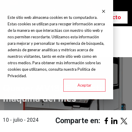
info@grupohitec.com
Bolsa de trabajo
Blog
Contacto
Este sitio web almacena cookies en tu computadora.
Estas cookies se utilizan para recoger información acerca
de la manera en que interactúas con nuestro sitio web y
nos permiten recordarte. Utilizamos esta información
para mejorar y personalizar tu experiencia de búsqueda,
además de generar analíticas y métricas acerca de
nuestros visitantes, tanto en este sitio web como en
otros medios. Para obtener más información sobre las
cookies que utilizamos, consulta nuestra Política de
Privacidad.
Aceptar
Quaser MV184E, nuestra
máquina del mes
Comparte en:
10 - julio - 2024