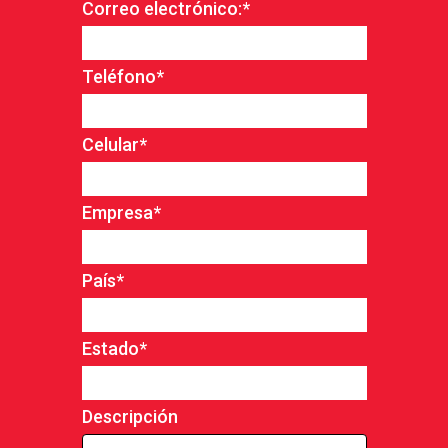
Correo electrónico:
*
Teléfono
*
Celular
*
Empresa
*
País
*
Estado
*
Descripción