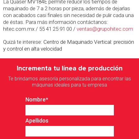
La Quaser
MV184E
permite reducir los tiempos de
maquinado de 7 a 2 horas por pieza, además de dejarlas
con acabados casi finales sin necesidad de pulir cada una
de éstas. Para más información contáctanos:
hitec.com.mx / 55 41 25 91 00 /
ventas@grupohitec.com
Quizá te interese:
Centro de Maquinado Vertical: precisión
y control en alta velocidad
Incrementa tu línea de producción
Te brindamos asesoría personalizada para encontrar las
máquinas ideales para tu empresa
Nombre
*
Apellidos