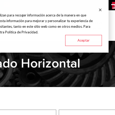
info@grupohitec.com
Bolsa de trabajo
Blog
lizan para recoger información acerca de la manera en que
esta información para mejorar y personalizar tu experiencia de
chines and
Technical
Brands
Industries
sitantes, tanto en este sitio web como en otros medios. Para
Tools
Service
ra Política de Privacidad.
Aceptar
ado Horizontal