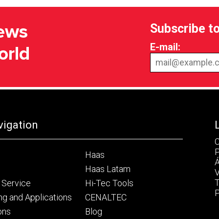
Subscribe to
news
E-mail:
orld
vigation
C
P
Haas
Á
Haas Latam
V
T
 Service
Hi-Tec Tools
P
ng and Applications
CENALTEC
ons
Blog