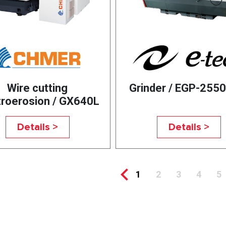
Wire cutting
Grinder / EGP-255
troerosion / GX640L
Details >
Details >
1
2
3
4
5