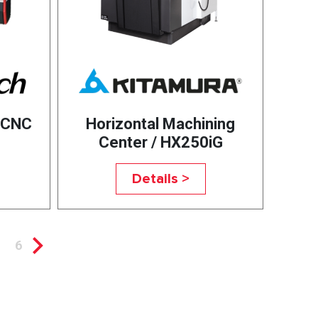
0CNC
Horizontal Machining
Center / HX250iG
Details >
6