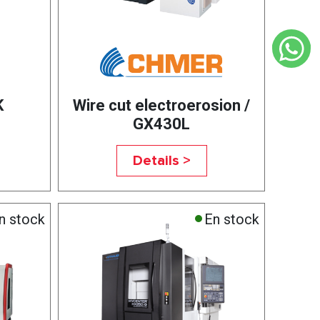
K
Wire cut electroerosion /
GX430L
Details >