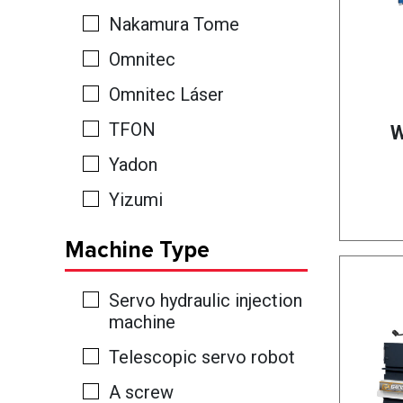
Nakamura Tome
Omnitec
Omnitec Láser
TFON
W
Yadon
Yizumi
Machine Type
Servo hydraulic injection
machine
Telescopic servo robot
A screw