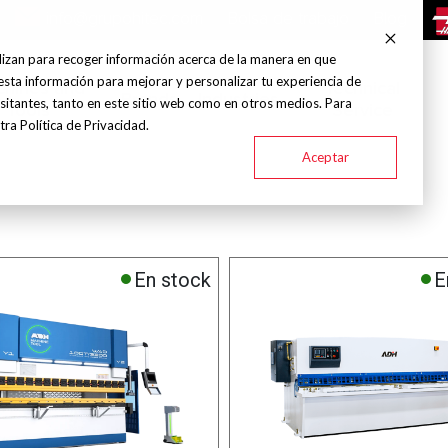
info@grupohitec.com
Bolsa de trabajo
Blog
lizan para recoger información acerca de la manera en que
esta información para mejorar y personalizar tu experiencia de
chines and
Technical
Brands
Industries
sitantes, tanto en este sitio web como en otros medios. Para
Tools
Service
ra Política de Privacidad.
Aceptar