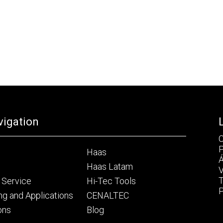
vigation
C
P
Haas
Á
Haas Latam
V
T
 Service
Hi-Tec Tools
P
ng and Applications
CENALTEC
ons
Blog