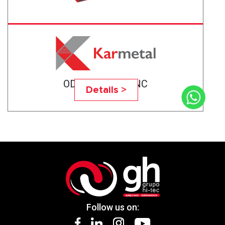
ODG 350X400 ENC
Details >
Follow us on: