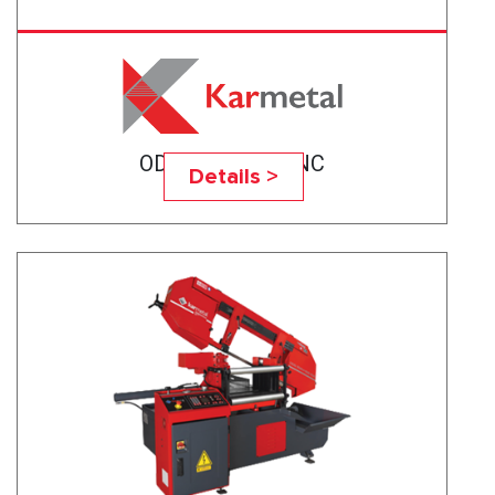
ODG 300X340 ENC
Details >