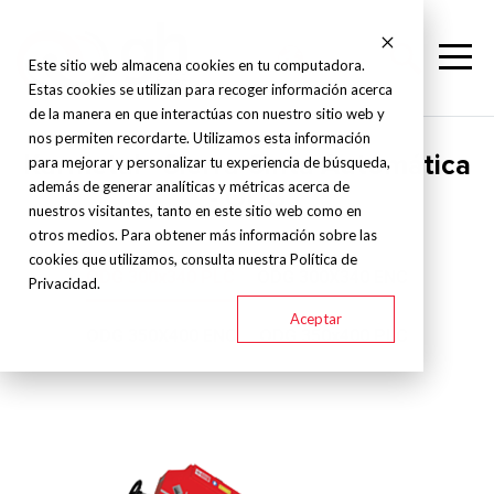
Este sitio web almacena cookies en tu computadora.
Estas cookies se utilizan para recoger información acerca
de la manera en que interactúas con nuestro sitio web y
nos permiten recordarte. Utilizamos esta información
Karmetal - Sierra Cinta Automática
para mejorar y personalizar tu experiencia de búsqueda,
además de generar analíticas y métricas acerca de
- ODG
nuestros visitantes, tanto en este sitio web como en
otros medios. Para obtener más información sobre las
cookies que utilizamos, consulta nuestra Política de
ODG 300x340 PLC
ODG 300X340 ENC
Privacidad.
Aceptar
ODG 350X400 ENC
ODG 350x400 PLC