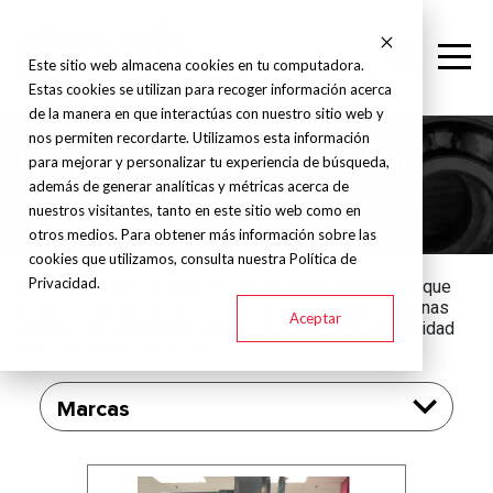
Este sitio web almacena cookies en tu computadora.
Estas cookies se utilizan para recoger información acerca
de la manera en que interactúas con nuestro sitio web y
nos permiten recordarte. Utilizamos esta información
Usados Certificados by
para mejorar y personalizar tu experiencia de búsqueda,
además de generar analíticas y métricas acerca de
Grupo HiTec
nuestros visitantes, tanto en este sitio web como en
otros medios. Para obtener más información sobre las
cookies que utilizamos, consulta nuestra Política de
Privacidad.
Invertir bien es cuestión de encontrar oportunidades que
pocas veces se repiten. Cada una de nuestras máquinas
Aceptar
Usados Certificados by Grupo HiTec son una oportunidad
para realizar tu proyecto.
Marcas