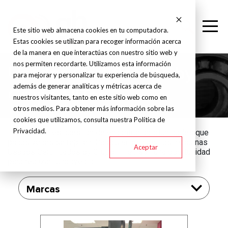
Este sitio web almacena cookies en tu computadora.
Estas cookies se utilizan para recoger información acerca
de la manera en que interactúas con nuestro sitio web y
nos permiten recordarte. Utilizamos esta información
Usados Certificados by
para mejorar y personalizar tu experiencia de búsqueda,
además de generar analíticas y métricas acerca de
Grupo HiTec
nuestros visitantes, tanto en este sitio web como en
otros medios. Para obtener más información sobre las
cookies que utilizamos, consulta nuestra Política de
Privacidad.
Invertir bien es cuestión de encontrar oportunidades que
pocas veces se repiten. Cada una de nuestras máquinas
Aceptar
Usados Certificados by Grupo HiTec son una oportunidad
para realizar tu proyecto.
Marcas