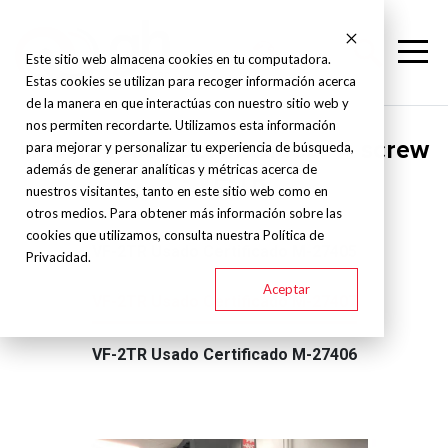
Este sitio web almacena cookies en tu computadora.
Estas cookies se utilizan para recoger información acerca
de la manera en que interactúas con nuestro sitio web y
nos permiten recordarte. Utilizamos esta información
Haas Usados Certificados - A screw
para mejorar y personalizar tu experiencia de búsqueda,
además de generar analíticas y métricas acerca de
- VF-TR
nuestros visitantes, tanto en este sitio web como en
otros medios. Para obtener más información sobre las
cookies que utilizamos, consulta nuestra Política de
VF-2TR Usado Certificado M-27405
Privacidad.
Aceptar
VF-2TR Usado Certificado M-27407
VF-2TR Usado Certificado M-27406