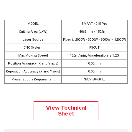
MODEL
SMART 4015 Pro
Cutting Area (L×W)
4069mm x 1524mm
Laser Source
Fiber & 2000W - 3000W - 6000W – 12000W
CNC System
FSCUT
Max Moving Speed
120m/min, Acceleration is 1.2G
Position Accuracy (X and Y axis)
0.05mm
Reposition Accuracy (X and Y axis)
0.03mm
Power Supply Requirement
380V 50/60Hz
View Technical
Sheet