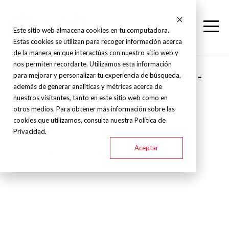
Este sitio web almacena cookies en tu computadora.
Estas cookies se utilizan para recoger información acerca
de la manera en que interactúas con nuestro sitio web y
nos permiten recordarte. Utilizamos esta información
Omnitec Láser - Laser cutter -
para mejorar y personalizar tu experiencia de búsqueda,
además de generar analíticas y métricas acerca de
SMART PRO
nuestros visitantes, tanto en este sitio web como en
otros medios. Para obtener más información sobre las
cookies que utilizamos, consulta nuestra Política de
SMART 3015 PRO
SMART 6015 PRO
Privacidad.
Aceptar
SMART 4015 PRO
SMART 4020 PRO