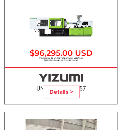
UN560A5 M-27357
Details >