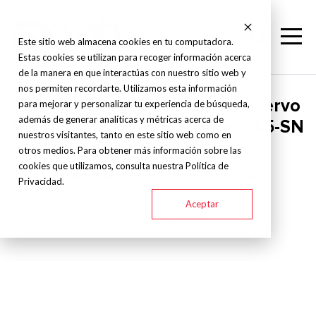
Este sitio web almacena cookies en tu computadora.
Estas cookies se utilizan para recoger información acerca
de la manera en que interactúas con nuestro sitio web y
nos permiten recordarte. Utilizamos esta información
Yizumi Usados Certificados - Servo
para mejorar y personalizar tu experiencia de búsqueda,
además de generar analíticas y métricas acerca de
hydraulic injection machine - A5-SN
nuestros visitantes, tanto en este sitio web como en
otros medios. Para obtener más información sobre las
cookies que utilizamos, consulta nuestra Política de
UN560A5 M-27357
UN200A5/M-27363
Privacidad.
Aceptar
UN200A5/M-27362