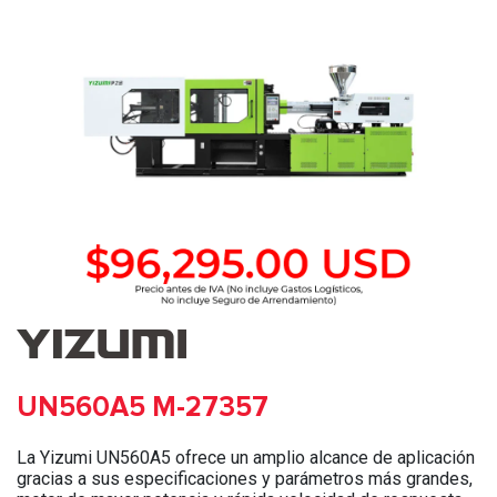
UN560A5 M-27357
La Yizumi UN560A5 ofrece un amplio alcance de aplicación
gracias a sus especificaciones y parámetros más grandes,