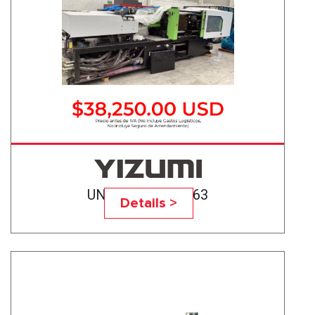
UN200A5/M-27363
Details >