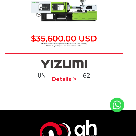
UN200A5/M-27362
Details >