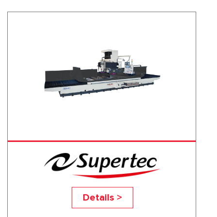
OA-3280-3A
Details >