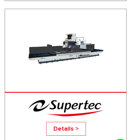
OA-32100-3A
Details >