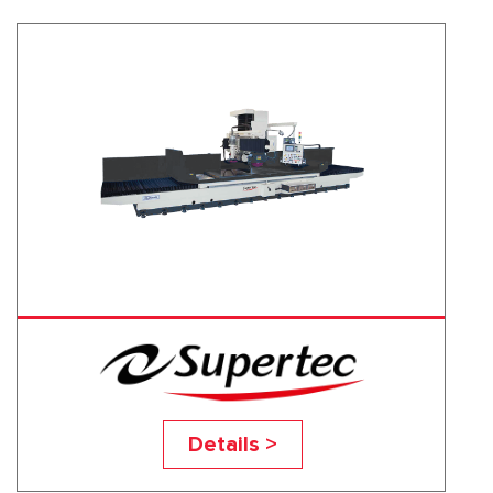
OA-3260-3A
Details >