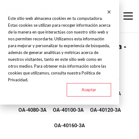
Este sitio web almacena cookies en tu computadora.
Estas cookies se utilizan para recoger información acerca
de la manera en que interactúas con nuestro sitio web y
nos permiten recordarte. Utilizamos esta información
Supertec - Rectificadora plana -
para mejorar y personalizar tu experiencia de búsqueda,
además de generar analíticas y métricas acerca de
Over Arm
nuestros visitantes, tanto en este sitio web como en
otros medios. Para obtener más información sobre las
cookies que utilizamos, consulta nuestra Política de
OA-3260-3A
OA-3280-3A
OA-32100-3A
Privacidad.
Aceptar
OA-32120-3A
OA-32160-3A
OA-4060-3A
OA-4080-3A
OA-40100-3A
OA-40120-3A
OA-40160-3A