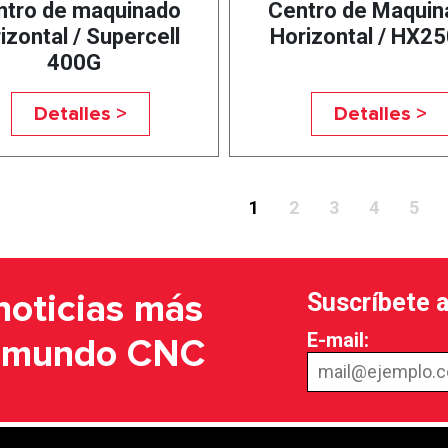
ntro de maquinado
Centro de Maquin
izontal / Supercell
Horizontal / HX25
400G
Detalles >
Detalles >
1
2
3
4
5
Suscríbete 
noticias más
E-mail:
l mundo CNC