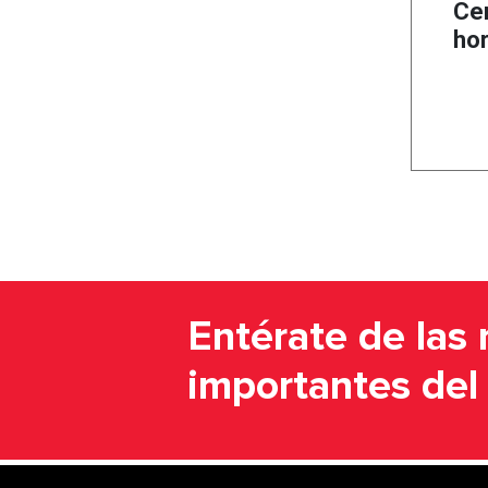
Ce
hor
Entérate de las 
importantes de