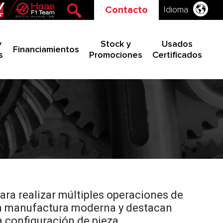
Contacto
Idioma
y
Stock y
Usados
Financiamientos
s
Promociones
Certificados
a realizar múltiples operaciones de
 la manufactura moderna y destacan
a configuración de pieza.