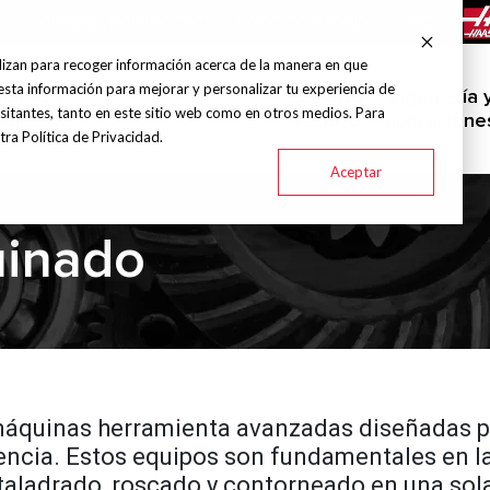
info@grupohitec.com
Bolsa de trabajo
Blog
lizan para recoger información acerca de la manera en que
esta información para mejorar y personalizar tu experiencia de
uinas y
Servicio
Ingeniería 
Marcas
Industrias
sitantes, tanto en este sitio web como en otros medios. Para
amientas
técnico
aplicacione
ra Política de Privacidad.
Aceptar
uinado
quinas herramienta avanzadas diseñadas par
ciencia. Estos equipos son fundamentales en
 taladrado, roscado y contorneado en una sol