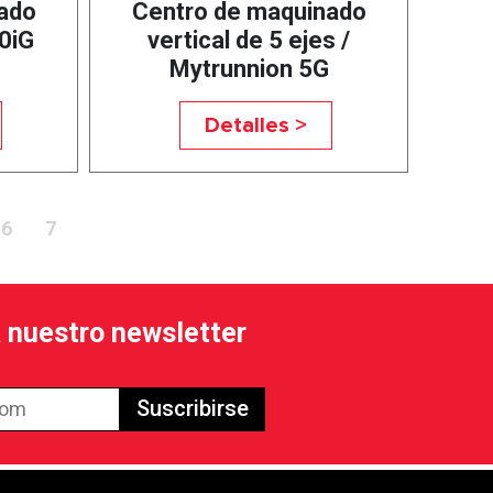
ado
Centro de maquinado
0iG
vertical de 5 ejes /
Mytrunnion 5G
Detalles >
6
7
a nuestro newsletter
Suscribirse