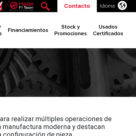
Contacto
Idioma
y
Stock y
Usados
Financiamientos
s
Promociones
Certificados
a realizar múltiples operaciones de
 la manufactura moderna y destacan
a configuración de pieza.