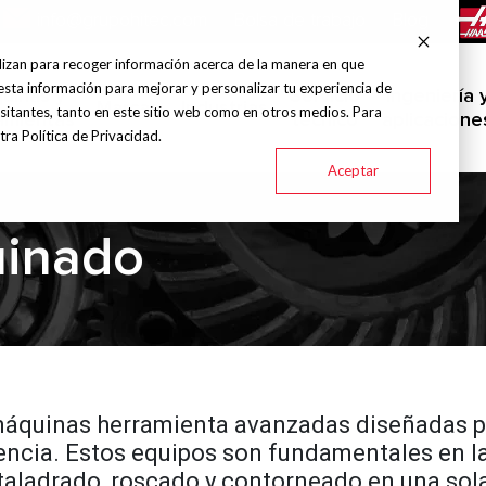
info@grupohitec.com
Bolsa de trabajo
Blog
lizan para recoger información acerca de la manera en que
esta información para mejorar y personalizar tu experiencia de
uinas y
Servicio
Ingeniería 
Marcas
Industrias
sitantes, tanto en este sitio web como en otros medios. Para
amientas
técnico
aplicacione
ra Política de Privacidad.
Aceptar
uinado
quinas herramienta avanzadas diseñadas par
ciencia. Estos equipos son fundamentales en
 taladrado, roscado y contorneado en una sol