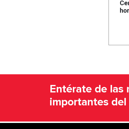
Ce
hor
Entérate de las 
importantes de