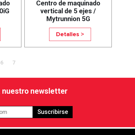
ado
Centro de maquinado
0iG
vertical de 5 ejes /
Mytrunnion 5G
Detalles >
6
7
a nuestro newsletter
Suscribirse