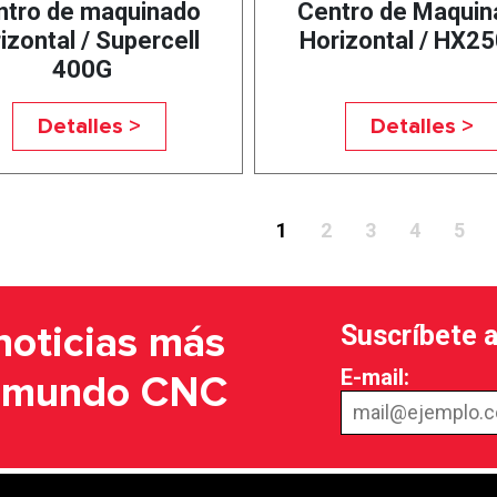
ntro de maquinado
Centro de Maquin
izontal / Supercell
Horizontal / HX25
400G
Detalles >
Detalles >
1
2
3
4
5
Suscríbete 
noticias más
E-mail:
l mundo CNC