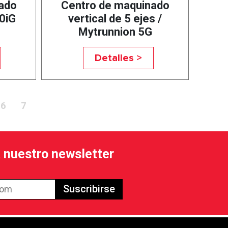
ado
Centro de maquinado
0iG
vertical de 5 ejes /
Mytrunnion 5G
Detalles >
6
7
a nuestro newsletter
Suscribirse