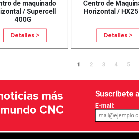
ntro de maquinado
Centro de Maquin
izontal / Supercell
Horizontal / HX25
400G
Detalles >
Detalles >
1
2
3
4
5
Suscríbete 
noticias más
E-mail:
l mundo CNC