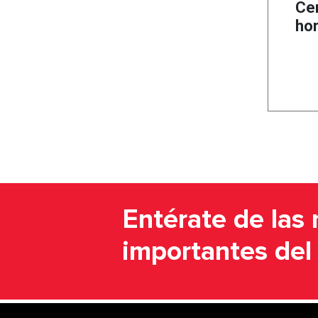
Ce
hor
Entérate de las 
importantes de