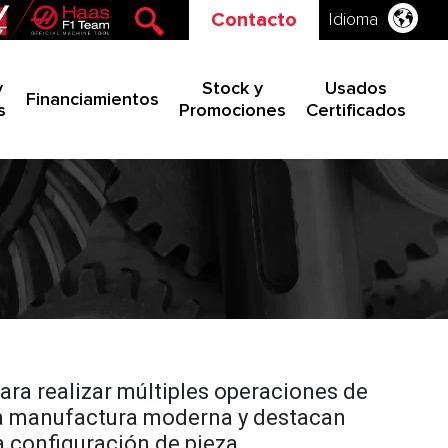
Contacto
Idioma
y
Stock y
Usados
Financiamientos
s
Promociones
Certificados
a realizar múltiples operaciones de
 la manufactura moderna y destacan
a configuración de pieza.