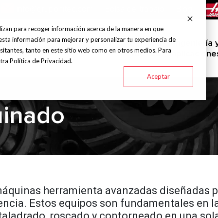
info@grupohitec.com
Bolsa de trabajo
Blog
lizan para recoger información acerca de la manera en que
esta información para mejorar y personalizar tu experiencia de
uinas y
Servicio
Ingeniería 
Marcas
Industrias
sitantes, tanto en este sitio web como en otros medios. Para
amientas
técnico
aplicacione
ra Política de Privacidad.
Aceptar
uinado
quinas herramienta avanzadas diseñadas par
ciencia. Estos equipos son fundamentales en
 taladrado, roscado y contorneado en una sol