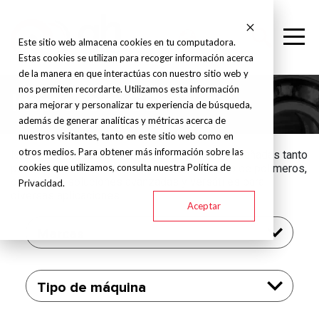
Este sitio web almacena cookies en tu computadora.
Estas cookies se utilizan para recoger información acerca
de la manera en que interactúas con nuestro sitio web y
nos permiten recordarte. Utilizamos esta información
Impresora 3D
para mejorar y personalizar tu experiencia de búsqueda,
además de generar analíticas y métricas acerca de
nuestros visitantes, tanto en este sitio web como en
otros medios. Para obtener más información sobre las
Nuestras impresoras 3D industriales están diseñadas tanto
cookies que utilizamos, consulta nuestra Política de
para la fabricación de piezas metálicas como de polímeros,
ofreciendo soluciones avanzadas y versátiles para
Privacidad.
diversas aplicaciones.
Aceptar
Marcas
Tipo de máquina