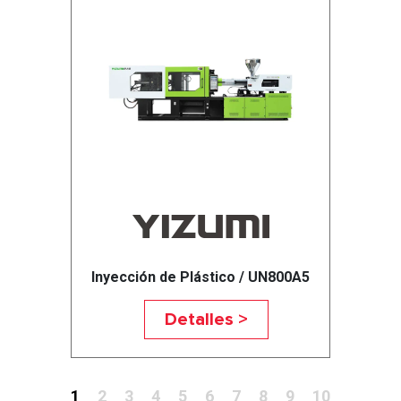
Inyección de Plástico / UN800A5
Detalles >
1
2
3
4
5
6
7
8
9
10