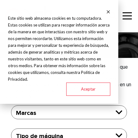
Este sitio web almacena cookies en tu computadora.
Estas cookies se utilizan para recoger información acerca
de la manera en que interactúas con nuestro sitio web y
nos permiten recordarte. Utilizamos esta información
Inyección de plástico
para mejorar y personalizar tu experiencia de búsqueda,
además de generar analíticas y métricas acerca de
nuestros visitantes, tanto en este sitio web como en
otros medios. Para obtener más información sobre las
El moldeo por inyección es un método de fabricación que
cookies que utilizamos, consulta nuestra Política de
consiste en derretir gránulos de plástico, ya sean
polímeros termoplásticos o termoestables. Una vez
Privacidad.
fundidos, estos materiales se inyectan a alta presión en un
Aceptar
molde, donde se enfrían y solidifican para formar el
producto final.
Marcas
Tipo de máquina