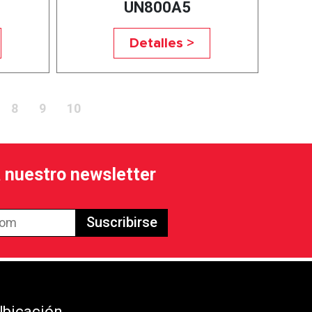
UN800A5
Detalles >
8
9
10
a nuestro newsletter
Suscribirse
Ubicación