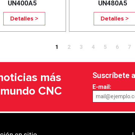
UN400A5
UN480A5
Detalles >
Detalles >
1
2
3
4
5
6
7
Suscríbete 
noticias más
E-mail:
l mundo CNC
ión en sitio