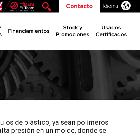
Contacto
Idioma
y
Stock y
Usados
Financiamientos
s
Promociones
Certificados
ulos de plástico, ya sean polímeros
alta presión en un molde, donde se