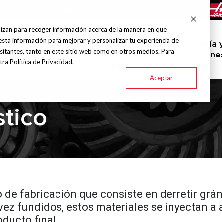
info@grupohitec.com
Bolsa de trabajo
Blog
lizan para recoger información acerca de la manera en que
esta información para mejorar y personalizar tu experiencia de
uinas y
Servicio
Ingeniería 
Marcas
Industrias
sitantes, tanto en este sitio web como en otros medios. Para
amientas
técnico
aplicacione
ra Política de Privacidad.
Aceptar
stico
de fabricación que consiste en derretir grán
ez fundidos, estos materiales se inyectan a 
oducto final.