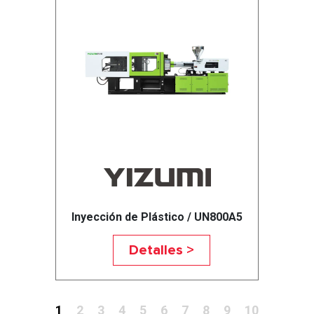
Inyección de Plástico / UN800A5
Detalles >
1
2
3
4
5
6
7
8
9
10