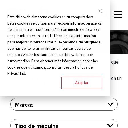
Este sitio web almacena cookies en tu computadora.
Estas cookies se utilizan para recoger información acerca
de la manera en que interactúas con nuestro sitio web y
nos permiten recordarte. Utilizamos esta información
Inyección de plástico
para mejorar y personalizar tu experiencia de búsqueda,
además de generar analíticas y métricas acerca de
nuestros visitantes, tanto en este sitio web como en
otros medios. Para obtener más información sobre las
El moldeo por inyección es un método de fabricación que
cookies que utilizamos, consulta nuestra Política de
consiste en derretir gránulos de plástico, ya sean
polímeros termoplásticos o termoestables. Una vez
Privacidad.
fundidos, estos materiales se inyectan a alta presión en un
Aceptar
molde, donde se enfrían y solidifican para formar el
producto final.
Marcas
Tipo de máquina