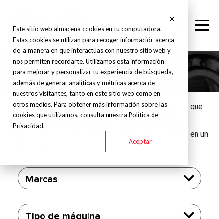
Este sitio web almacena cookies en tu computadora.
Estas cookies se utilizan para recoger información acerca
de la manera en que interactúas con nuestro sitio web y
nos permiten recordarte. Utilizamos esta información
Inyección de plástico
para mejorar y personalizar tu experiencia de búsqueda,
además de generar analíticas y métricas acerca de
nuestros visitantes, tanto en este sitio web como en
otros medios. Para obtener más información sobre las
El moldeo por inyección es un método de fabricación que
cookies que utilizamos, consulta nuestra Política de
consiste en derretir gránulos de plástico, ya sean
polímeros termoplásticos o termoestables. Una vez
Privacidad.
fundidos, estos materiales se inyectan a alta presión en un
Aceptar
molde, donde se enfrían y solidifican para formar el
producto final.
Marcas
Tipo de máquina