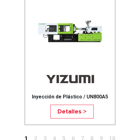
Inyección de Plástico / UN800A5
Detalles >
1
2
3
4
5
6
7
8
9
10