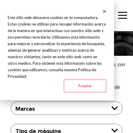
Este sitio web almacena cookies en tu computadora.
Estas cookies se utilizan para recoger información acerca
de la manera en que interactúas con nuestro sitio web y
nos permiten recordarte. Utilizamos esta información
Mandrinadora
para mejorar y personalizar tu experiencia de búsqueda,
además de generar analíticas y métricas acerca de
nuestros visitantes, tanto en este sitio web como en
otros medios. Para obtener más información sobre las
Para maquinado de piezas pesadas y de gran tamaño, con
cookies que utilizamos, consulta nuestra Política de
la facilidad de maquinarlas en un solo montaje, están
equipadas con un husillo interno para alcanzar largas
Privacidad.
distancias para piezas de industria aeroespacial,
Aceptar
automotriz y de energía, así como para la producción de
grandes moldes y matrices.
Marcas
Tipo de máquina