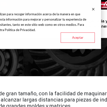
info@grupohitec.com
Bolsa de trabajo
Blog
lizan para recoger información acerca de la manera en que
esta información para mejorar y personalizar tu experiencia de
uinas y
Servicio
Ingeniería 
Marcas
Industrias
sitantes, tanto en este sitio web como en otros medios. Para
amientas
técnico
aplicacione
ra Política de Privacidad.
Aceptar
e gran tamaño, con la facilidad de maquinar
 alcanzar largas distancias para piezas de ind
 de grandes moldes y matrices.