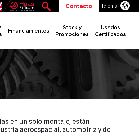
Contacto
Idioma
y
Stock y
Usados
Financiamientos
s
Promociones
Certificados
las en un solo montaje, están
ustria aeroespacial, automotriz y de