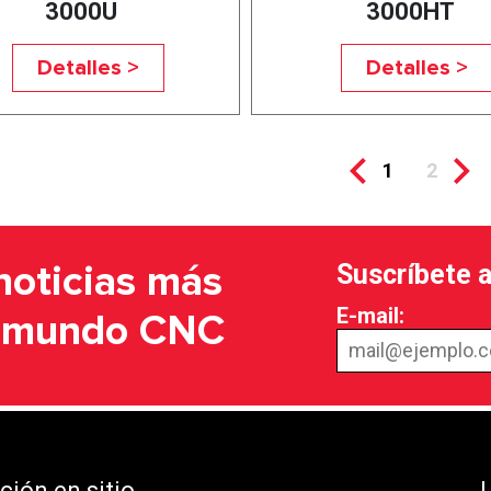
3000U
3000HT
Detalles >
Detalles >
1
2
Suscríbete 
noticias más
E-mail:
l mundo CNC
ión en sitio