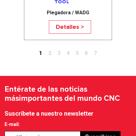
Plegadora / WADG
Detalles >
1
2
3
4
5
6
7
Entérate de las noticias
más
importantes del mundo CNC
Suscríbete a nuestro newsletter
E-mail: