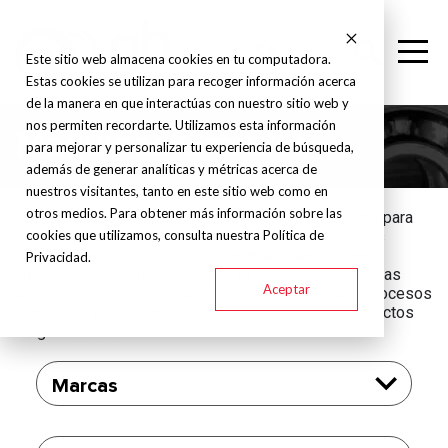
Este sitio web almacena cookies en tu computadora.
Estas cookies se utilizan para recoger información acerca
de la manera en que interactúas con nuestro sitio web y
nos permiten recordarte. Utilizamos esta información
Máquinas Grandes
para mejorar y personalizar tu experiencia de búsqueda,
además de generar analíticas y métricas acerca de
nuestros visitantes, tanto en este sitio web como en
otros medios. Para obtener más información sobre las
Con estructuras robustas, alta precisión y capacidad para
cookies que utilizamos, consulta nuestra Política de
manejar piezas de gran envergadura, estas máquinas
ofrecen una productividad inigualable. Ideales para
Privacidad.
aplicaciones que requieren fuerza y precisión, nuestras
Aceptar
soluciones de gran formato te permiten optimizar procesos
complejos y garantizar la máxima eficiencia en proyectos
de gran escala.
Marcas