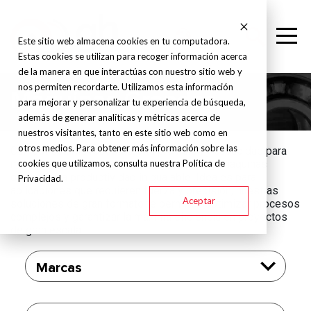
Este sitio web almacena cookies en tu computadora.
Estas cookies se utilizan para recoger información acerca
de la manera en que interactúas con nuestro sitio web y
nos permiten recordarte. Utilizamos esta información
Máquinas Grandes
para mejorar y personalizar tu experiencia de búsqueda,
además de generar analíticas y métricas acerca de
nuestros visitantes, tanto en este sitio web como en
otros medios. Para obtener más información sobre las
Con estructuras robustas, alta precisión y capacidad para
cookies que utilizamos, consulta nuestra Política de
manejar piezas de gran envergadura, estas máquinas
ofrecen una productividad inigualable. Ideales para
Privacidad.
aplicaciones que requieren fuerza y precisión, nuestras
Aceptar
soluciones de gran formato te permiten optimizar procesos
complejos y garantizar la máxima eficiencia en proyectos
de gran escala.
Marcas