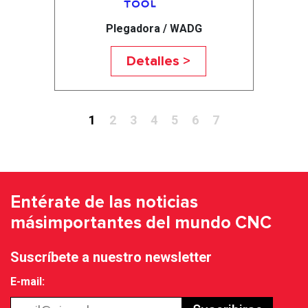
Plegadora / WADG
Detalles >
1
2
3
4
5
6
7
Entérate de las noticias
más
importantes del mundo CNC
Suscríbete a nuestro newsletter
E-mail: