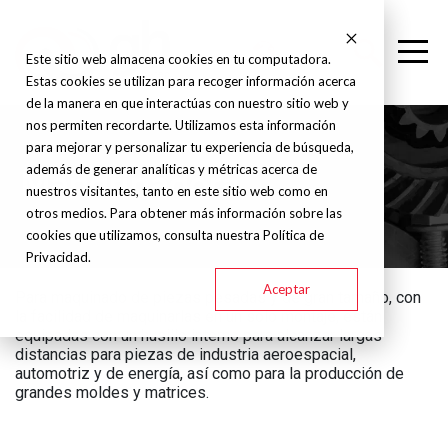
Este sitio web almacena cookies en tu computadora.
Estas cookies se utilizan para recoger información acerca
de la manera en que interactúas con nuestro sitio web y
nos permiten recordarte. Utilizamos esta información
para mejorar y personalizar tu experiencia de búsqueda,
además de generar analíticas y métricas acerca de
Mandrinadora
nuestros visitantes, tanto en este sitio web como en
otros medios. Para obtener más información sobre las
cookies que utilizamos, consulta nuestra Política de
Privacidad.
Aceptar
Para maquinado de piezas pesadas y de gran tamaño, con
la facilidad de maquinarlas en un solo montaje, están
equipadas con un husillo interno para alcanzar largas
distancias para piezas de industria aeroespacial,
automotriz y de energía, así como para la producción de
grandes moldes y matrices.