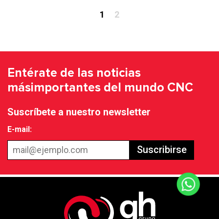
1
2
Entérate de las noticias
más
importantes del mundo CNC
Suscríbete a nuestro newsletter
E-mail:
Suscribirse