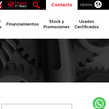
Contacto
Idioma
y
Stock y
Usados
Financiamientos
s
Promociones
Certificados