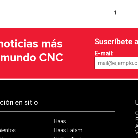
1
Suscríbete 
noticias más
E-mail:
l mundo CNC
ión en sitio
C
P
Haas
Á
mientos
Haas Latam
V