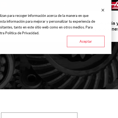
info@grupohitec.com
Bolsa de trabajo
Blog
lizan para recoger información acerca de la manera en que
esta información para mejorar y personalizar tu experiencia de
uinas y
Servicio
Ingeniería 
Marcas
Industrias
sitantes, tanto en este sitio web como en otros medios. Para
amientas
técnico
aplicacione
ra Política de Privacidad.
Aceptar