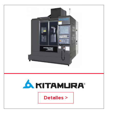
3020G 15K
Detalles >